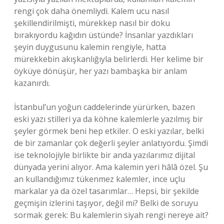
rengi çok daha önemliydi. Kalem ucu nasıl
şekillendirilmişti, mürekkep nasıl bir doku
bırakıyordu kağıdın üstünde? İnsanlar yazdıkları
şeyin duygusunu kalemin rengiyle, hatta
mürekkebin akışkanlığıyla belirlerdi. Her kelime bir
öyküye dönüşür, her yazı bambaşka bir anlam
kazanırdı.
İstanbul’un yoğun caddelerinde yürürken, bazen
eski yazı stilleri ya da köhne kalemlerle yazılmış bir
şeyler görmek beni hep etkiler. O eski yazılar, belki
de bir zamanlar çok değerli şeyler anlatıyordu. Şimdi
ise teknolojiyle birlikte bir anda yazılarımız dijital
dünyada yerini alıyor. Ama kalemin yeri hâlâ özel. Şu
an kullandığımız tükenmez kalemler, ince uçlu
markalar ya da özel tasarımlar… Hepsi, bir şekilde
geçmişin izlerini taşıyor, değil mi? Belki de soruyu
sormak gerek: Bu kalemlerin siyah rengi nereye ait?