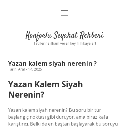
menüyü
Anasayfa
aç
Gizlilik Politikası
Konforlu Seyahat Rehberi
Yasal Uyarı
Tatillerine ilham veren keyifli hikayeler!
Hakkımızda
Yazan kalem siyah nerenin ?
Tarih: Aralık 14, 2025
Yazan Kalem Siyah
Nerenin?
Yazan kalem siyah nerenin? Bu soru bir tür
başlangıç noktası gibi duruyor, ama biraz kafa
karıştırıcı. Belki de en baştan başlayarak bu soruyu