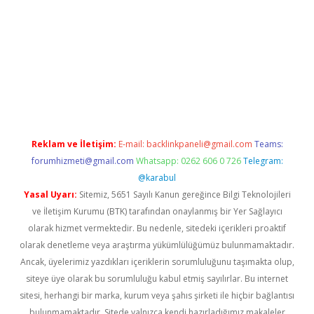
betexper yeni giriş
Reklam ve İletişim:
E-mail:
backlinkpaneli@gmail.com
Teams:
forumhizmeti@gmail.com
Whatsapp: 0262 606 0 726
Telegram:
@karabul
Yasal Uyarı:
Sitemiz, 5651 Sayılı Kanun gereğince Bilgi Teknolojileri
ve İletişim Kurumu (BTK) tarafından onaylanmış bir Yer Sağlayıcı
olarak hizmet vermektedir. Bu nedenle, sitedeki içerikleri proaktif
olarak denetleme veya araştırma yükümlülüğümüz bulunmamaktadır.
Ancak, üyelerimiz yazdıkları içeriklerin sorumluluğunu taşımakta olup,
siteye üye olarak bu sorumluluğu kabul etmiş sayılırlar. Bu internet
sitesi, herhangi bir marka, kurum veya şahıs şirketi ile hiçbir bağlantısı
bulunmamaktadır. Sitede yalnızca kendi hazırladığımız makaleler