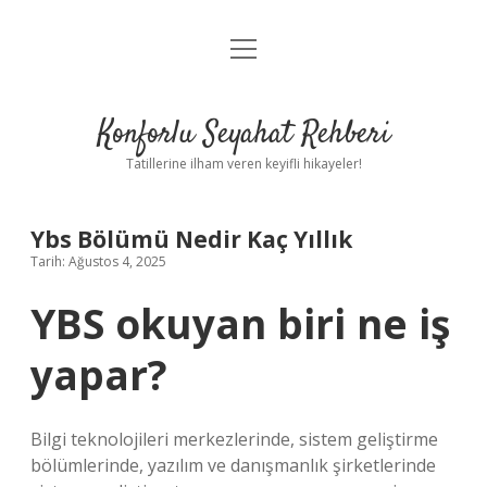
menüyü
Anasayfa
aç
Gizlilik Politikası
Konforlu Seyahat Rehberi
Yasal Uyarı
Tatillerine ilham veren keyifli hikayeler!
Hakkımızda
Ybs Bölümü Nedir Kaç Yıllık
Tarih: Ağustos 4, 2025
YBS okuyan biri ne iş
yapar?
Bilgi teknolojileri merkezlerinde, sistem geliştirme
bölümlerinde, yazılım ve danışmanlık şirketlerinde