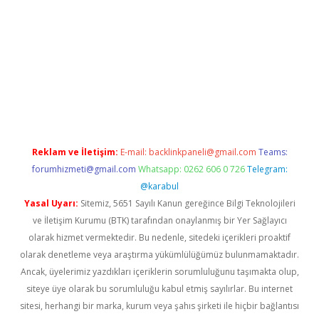
ş
betexper yeni giriş
Reklam ve İletişim:
E-mail:
backlinkpaneli@gmail.com
Teams:
forumhizmeti@gmail.com
Whatsapp: 0262 606 0 726
Telegram:
@karabul
Yasal Uyarı:
Sitemiz, 5651 Sayılı Kanun gereğince Bilgi Teknolojileri
ve İletişim Kurumu (BTK) tarafından onaylanmış bir Yer Sağlayıcı
olarak hizmet vermektedir. Bu nedenle, sitedeki içerikleri proaktif
olarak denetleme veya araştırma yükümlülüğümüz bulunmamaktadır.
Ancak, üyelerimiz yazdıkları içeriklerin sorumluluğunu taşımakta olup,
siteye üye olarak bu sorumluluğu kabul etmiş sayılırlar. Bu internet
sitesi, herhangi bir marka, kurum veya şahıs şirketi ile hiçbir bağlantısı