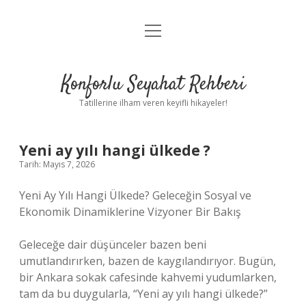
menüyü
Anasayfa
aç
Gizlilik Politikası
Konforlu Seyahat Rehberi
Yasal Uyarı
Tatillerine ilham veren keyifli hikayeler!
Hakkımızda
Yeni ay yılı hangi ülkede ?
Tarih: Mayıs 7, 2026
Yeni Ay Yılı Hangi Ülkede? Geleceğin Sosyal ve
Ekonomik Dinamiklerine Vizyoner Bir Bakış
Geleceğe dair düşünceler bazen beni
umutlandırırken, bazen de kaygılandırıyor. Bugün,
bir Ankara sokak cafesinde kahvemi yudumlarken,
tam da bu duygularla, “Yeni ay yılı hangi ülkede?”