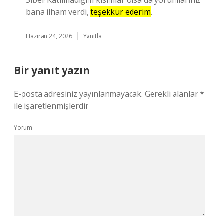
Sibel! Katılmadığım kısımlar olsa da yorumlarınız
bana ilham verdi,
teşekkür ederim
.
Haziran 24, 2026
Yanıtla
Bir yanıt yazın
E-posta adresiniz yayınlanmayacak.
Gerekli alanlar
*
ile işaretlenmişlerdir
Yorum