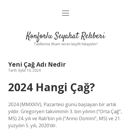
menüyü
Anasayfa
aç
Gizlilik Politikası
Konforlu Seyahat Rehberi
Yasal Uyarı
Tatillerine ilham veren keyifli hikayeler!
Hakkımızda
Yeni Çağ Adı Nedir
Tarih: Eylül 10, 2024
2024 Hangi Çağ?
2024 (MMXXIV), Pazartesi günü başlayan bir artık
yıldır. Gregoryen takviminin 3. bin yılının (“Orta Çağ”,
MS) 24. yılı ve Rab’bin yılı (“Anno Domini”, MS) ve 21.
yüzyılın 5. yılı, 2020’dir.