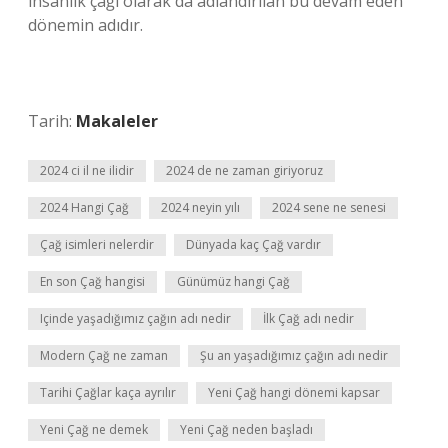
insanlık çağı olarak da adlandırılan bu devam eden
dönemin adıdır.
Tarih:
Makaleler
2024 ci il ne ilidir
2024 de ne zaman giriyoruz
2024 Hangi Çağ
2024 neyin yılı
2024 sene ne senesi
Çağ isimleri nelerdir
Dünyada kaç Çağ vardır
En son Çağ hangisi
Günümüz hangi Çağ
Içinde yaşadığımız çağın adı nedir
İlk Çağ adı nedir
Modern Çağ ne zaman
Şu an yaşadığımız çağın adı nedir
Tarihi Çağlar kaça ayrılır
Yeni Çağ hangi dönemi kapsar
Yeni Çağ ne demek
Yeni Çağ neden başladı