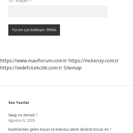
10 - 4 kaçtır?
*
https://www.maviforum.com.tr
https://mckenzy.com.tr
https://sedefcicekcilik.com.tr
Sitemap
Sidebar
Son Yazılar
Swap ne demek ?
Ağustos 8, 2026
Kadınlardan gelen beyaz ve kokusuz akıntı abdesti bozar mı ?