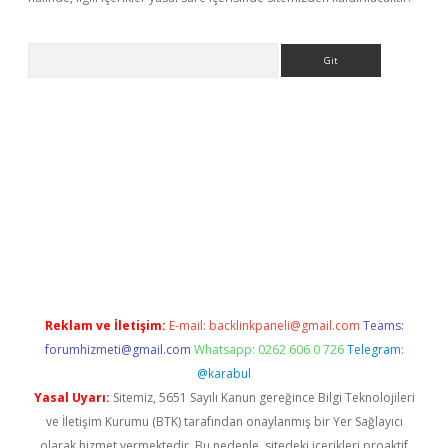
Arama
exper yeni giriş
Reklam ve İletişim:
E-mail:
backlinkpaneli@gmail.com
Teams:
forumhizmeti@gmail.com
Whatsapp: 0262 606 0 726
Telegram:
@karabul
Yasal Uyarı:
Sitemiz, 5651 Sayılı Kanun gereğince Bilgi Teknolojileri
ve İletişim Kurumu (BTK) tarafından onaylanmış bir Yer Sağlayıcı
olarak hizmet vermektedir. Bu nedenle, sitedeki içerikleri proaktif