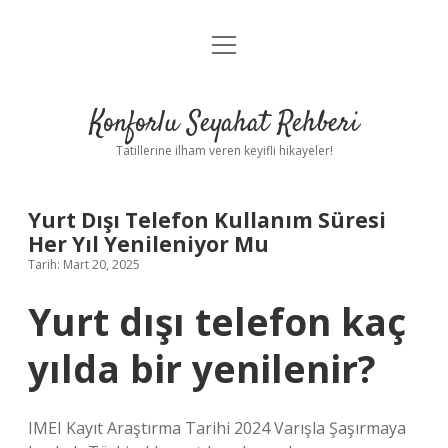
menüyü
Anasayfa
aç
Gizlilik Politikası
Konforlu Seyahat Rehberi
Yasal Uyarı
Tatillerine ilham veren keyifli hikayeler!
Hakkımızda
Yurt Dışı Telefon Kullanım Süresi
Her Yıl Yenileniyor Mu
Tarih: Mart 20, 2025
Yurt dışı telefon kaç
yılda bir yenilenir?
IMEI Kayıt Araştırma Tarihi 2024 Varışla Şaşırmaya