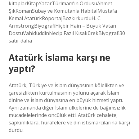
kitaplarKitapYazarTürİmam’ın OrdusuAhmet
ŞıkRomanSubay ve Komutanla HabitalMustafa
Kemal AtatürkRöportajBozkırkurduH. C.
ArmstrongBiyografiHiçbir Hain – Büyük Vatan
DostuVahidüddinNecip Fazıl KısakürekBiyografi30
satır daha
Atatürk İslama karşı ne
yaptı?
Atatürk, Türkiye ve İslam dünyasının kölelikten ve
çaresizlikten kurtulmasının yolunu açarak İslam
dinine ve İslam dünyasına en büyük hizmeti yaptı.
Aynı zamanda diğer İslam ülkelerine de bağımsızlık
mücadelelerinde öncülük etti. Atatürk cehalete,
sapkınlıklara, hurafelere ve din istismarcılarına karşı
durdu.