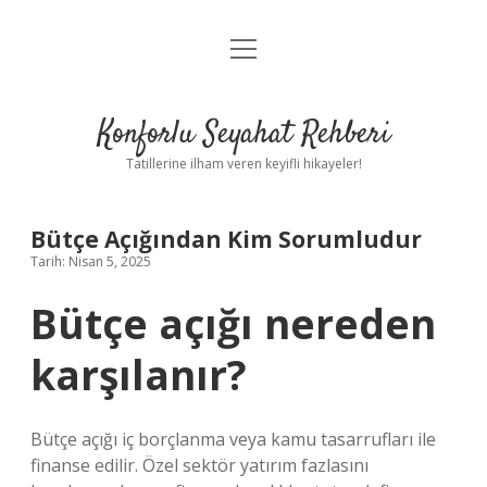
menüyü
Anasayfa
aç
Gizlilik Politikası
Konforlu Seyahat Rehberi
Yasal Uyarı
Tatillerine ilham veren keyifli hikayeler!
Hakkımızda
Bütçe Açığından Kim Sorumludur
Tarih: Nisan 5, 2025
Bütçe açığı nereden
karşılanır?
Bütçe açığı iç borçlanma veya kamu tasarrufları ile
finanse edilir. Özel sektör yatırım fazlasını