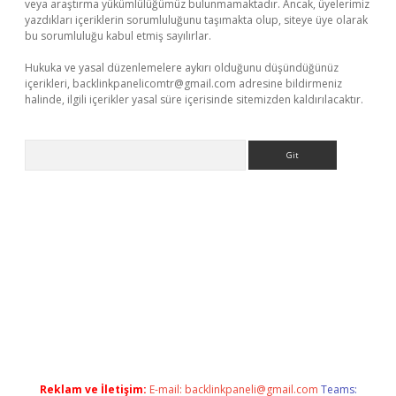
veya araştırma yükümlülüğümüz bulunmamaktadır. Ancak, üyelerimiz
yazdıkları içeriklerin sorumluluğunu taşımakta olup, siteye üye olarak
bu sorumluluğu kabul etmiş sayılırlar.
Hukuka ve yasal düzenlemelere aykırı olduğunu düşündüğünüz
içerikleri,
backlinkpanelicomtr@gmail.com
adresine bildirmeniz
halinde, ilgili içerikler yasal süre içerisinde sitemizden kaldırılacaktır.
Arama
per yeni giriş
Reklam ve İletişim:
E-mail:
backlinkpaneli@gmail.com
Teams: