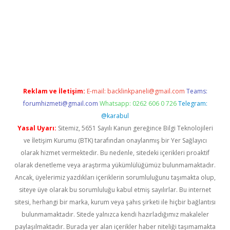
xper yeni giriş
Reklam ve İletişim:
E-mail:
backlinkpaneli@gmail.com
Teams:
forumhizmeti@gmail.com
Whatsapp: 0262 606 0 726
Telegram:
@karabul
Yasal Uyarı:
Sitemiz, 5651 Sayılı Kanun gereğince Bilgi Teknolojileri
ve İletişim Kurumu (BTK) tarafından onaylanmış bir Yer Sağlayıcı
olarak hizmet vermektedir. Bu nedenle, sitedeki içerikleri proaktif
olarak denetleme veya araştırma yükümlülüğümüz bulunmamaktadır.
Ancak, üyelerimiz yazdıkları içeriklerin sorumluluğunu taşımakta olup,
siteye üye olarak bu sorumluluğu kabul etmiş sayılırlar. Bu internet
sitesi, herhangi bir marka, kurum veya şahıs şirketi ile hiçbir bağlantısı
bulunmamaktadır. Sitede yalnızca kendi hazırladığımız makaleler
paylaşılmaktadır. Burada yer alan içerikler haber niteliği taşımamakta