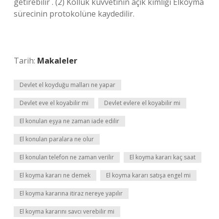
getirebilir . (2) Kolluk kuvvetinin açık kimliği Elkoyma
sürecinin protokolüne kaydedilir.
Tarih:
Makaleler
Devlet el koyduğu malları ne yapar
Devlet eve el koyabilir mi
Devlet evlere el koyabilir mi
El konulan eşya ne zaman iade edilir
El konulan paralara ne olur
El konulan telefon ne zaman verilir
El koyma kararı kaç saat
El koyma kararı ne demek
El koyma kararı satışa engel mi
El koyma kararına itiraz nereye yapılır
El koyma kararını savcı verebilir mi