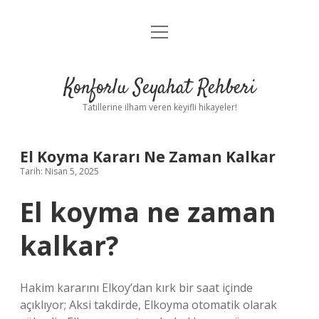
menüyü
Anasayfa
aç
Gizlilik Politikası
Konforlu Seyahat Rehberi
Yasal Uyarı
Tatillerine ilham veren keyifli hikayeler!
Hakkımızda
El Koyma Kararı Ne Zaman Kalkar
Tarih: Nisan 5, 2025
El koyma ne zaman
kalkar?
Hakim kararını Elkoy’dan kırk bir saat içinde
açıklıyor; Aksi takdirde, Elkoyma otomatik olarak