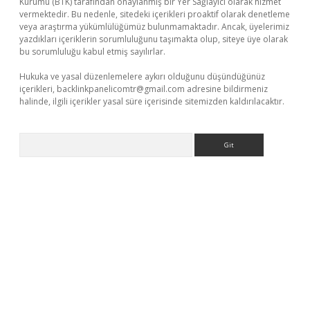
Kurumu (BTK) tarafından onaylanmış bir Yer Sağlayıcı olarak hizmet
vermektedir. Bu nedenle, sitedeki içerikleri proaktif olarak denetleme
veya araştırma yükümlülüğümüz bulunmamaktadır. Ancak, üyelerimiz
yazdıkları içeriklerin sorumluluğunu taşımakta olup, siteye üye olarak
bu sorumluluğu kabul etmiş sayılırlar.
Hukuka ve yasal düzenlemelere aykırı olduğunu düşündüğünüz
içerikleri,
backlinkpanelicomtr@gmail.com
adresine bildirmeniz
halinde, ilgili içerikler yasal süre içerisinde sitemizden kaldırılacaktır.
Arama
per yeni giriş