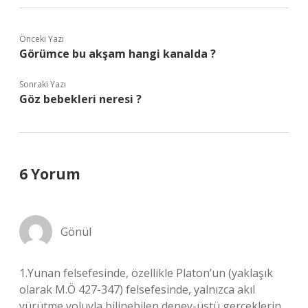
Önceki Yazı
Görümce bu akşam hangi kanalda ?
Sonraki Yazı
Göz bebekleri neresi ?
6 Yorum
Gönül
1.Yunan felsefesinde, özellikle Platon’un (yaklaşık
olarak M.Ö 427-347) felsefesinde, yalnızca akıl
yürütme yoluyla bilinebilen deney-üstü gerçeklerin