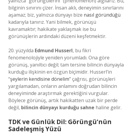
yalnızca “görüngülerini” (phenomenon) algılarız. Bu,
bilginin sınırını çizer. İnsan aklı, deneyimin sınırlarını
aşamaz; biz, yalnızca dünyayı bize
nasıl göründüğü
kadarıyla tanırız. Yani bilmek, görünüşü
kavramaktır; hakikate yaklaşmak ise bu
görünüşlerin ardındaki düzeni keşfetmektir.
20. yüzyılda
Edmund Husserl
, bu fikri
fenomenolojiyle yeniden yorumladı. Ona göre
görünüş, yanıltıcı değil; tam tersine bilincin dünyayla
kurduğu ilişkinin en özgün biçimidir. Husserl’in
“
şeylerin kendisine dönelim
” çağrısı, görünüşleri
yargılamadan, onların anlamını doğrudan bilincin
deneyiminde araştırmak gerektiğini vurgular.
Böylece görünüş, artık hakikatten uzak bir perde
değil,
bilincin dünyayı kurduğu sahne
haline gelir.
TDK ve Günlük Dil: Görüngü’nün
Sadeleşmiş Yüzü