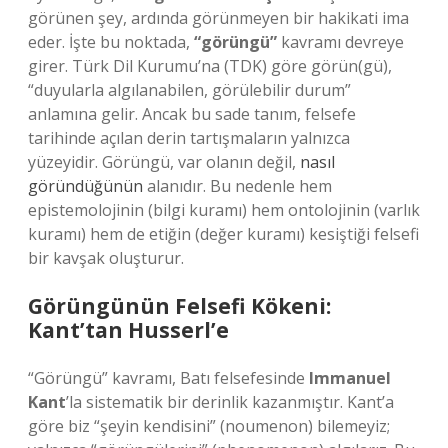
görünen şey, ardında görünmeyen bir hakikati ima
eder. İşte bu noktada,
“görüngü”
kavramı devreye
girer. Türk Dil Kurumu’na (TDK) göre görün(gü),
“duyularla algılanabilen, görülebilir durum”
anlamına gelir. Ancak bu sade tanım, felsefe
tarihinde açılan derin tartışmaların yalnızca
yüzeyidir. Görüngü, var olanın değil,
nasıl
göründüğünün
alanıdır. Bu nedenle hem
epistemolojinin (bilgi kuramı) hem ontolojinin (varlık
kuramı) hem de etiğin (değer kuramı) kesiştiği felsefi
bir kavşak oluşturur.
Görüngünün Felsefi Kökeni:
Kant’tan Husserl’e
“Görüngü” kavramı, Batı felsefesinde
Immanuel
Kant
’la sistematik bir derinlik kazanmıştır. Kant’a
göre biz “şeyin kendisini” (noumenon) bilemeyiz;