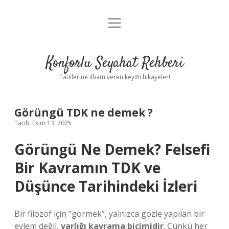
menüyü
Anasayfa
aç
Gizlilik Politikası
Konforlu Seyahat Rehberi
Yasal Uyarı
Tatillerine ilham veren keyifli hikayeler!
Hakkımızda
Görüngü TDK ne demek ?
Tarih: Ekim 13, 2025
Görüngü Ne Demek? Felsefi
Bir Kavramın TDK ve
Düşünce Tarihindeki İzleri
Bir filozof için “görmek”, yalnızca gözle yapılan bir
eylem değil,
varlığı kavrama biçimidir
. Çünkü her