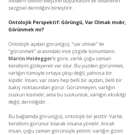
modern bilimin eleştirel düşüncesini ve felsefenin
sezgisel derinliğini birleştirir.
Ontolojik Perspektif: Görüngü, Var Olmak mıdır,
Görünmek mi?
Ontolojik açıdan görün(gü), “var olmak” ile
“görünmek” arasındaki ince çizgide konumlanır.
Martin Heidegger
’e göre, varlık çoğu zaman
kendisini gizleyerek var olur. Bu yüzden görünmek,
varlığın tümüyle ortaya çıkışı değil, yalnızca bir
kipidir. İnsan, var olanı hep belli bir açıdan, belli bir
bakış noktasından görür. Görünmeyen, varlığın
suskun kısmıdır; ama bu suskunluk, varlığın eksikliği
değil, derinliğidir.
Bu bağlamda görün(gü), ontolojik bir jesttir: Varlık,
kendisini görünür kılarak insana yönelir. Ancak
insan, çoğu zaman görünüşle yetinir; varlığın gizini