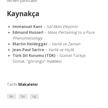
verilen yanıttadır.
Kaynakça
Immanuel Kant
–
Saf Aklın Eleştirisi
Edmund Husserl
–
Ideas Pertaining to a Pure
Phenomenology
Martin Heidegger
–
Varlık ve Zaman
Jean-Paul Sartre
–
Varlık ve Hiçlik
Türk Dil Kurumu (TDK)
– Güncel Türkçe
Sözlük, “görüngü” maddesi
Tarih:
Makaleler
bir
bu
ng