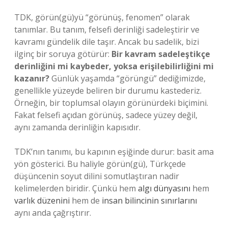
TDK, görün(gü)yü “görünüş, fenomen” olarak
tanımlar. Bu tanım, felsefi derinliği sadeleştirir ve
kavramı gündelik dile taşır. Ancak bu sadelik, bizi
ilginç bir soruya götürür:
Bir kavram sadeleştikçe
derinliğini mi kaybeder, yoksa erişilebilirliğini mi
kazanır?
Günlük yaşamda “görüngü” dediğimizde,
genellikle yüzeyde beliren bir durumu kastederiz.
Örneğin, bir toplumsal olayın görünürdeki biçimini.
Fakat felsefi açıdan görünüş, sadece yüzey değil,
aynı zamanda derinliğin kapısıdır.
TDK’nın tanımı, bu kapının eşiğinde durur: basit ama
yön gösterici. Bu haliyle görün(gü), Türkçede
düşüncenin soyut dilini somutlaştıran nadir
kelimelerden biridir. Çünkü hem
algı dünyasını
hem
varlık düzenini
hem de
insan bilincinin sınırlarını
aynı anda çağrıştırır.